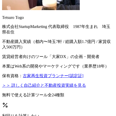
Tetsuro Togo
株式会社StartupMarketing 代表取締役 1987年生まれ 埼玉
県在住
不動産購入実績（都内〜埼玉7軒 / 総購入額1.7億円 / 家賃収
入500万円）
賃貸経営者向けのツール「大家DX」の企画・開発者
本業はWeb系の開発やマーケティングです（業界歴18年）
保有資格：
古家再生投資プランナー[認定証]
＞＞ 詳しく自己紹介と不動産投資実績を見る
無料で使える計算ツール
全24種類
利回りを計算したい