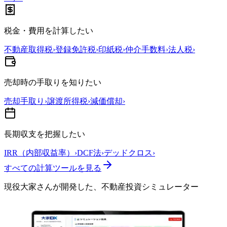
税金・費用を計算したい
不動産取得税
›
登録免許税
›
印紙税
›
仲介手数料
›
法人税
›
売却時の手取りを知りたい
売却手取り
›
譲渡所得税
›
減価償却
›
長期収支を把握したい
IRR（内部収益率）
›
DCF法
›
デッドクロス
›
すべての計算ツールを見る
現役大家さんが開発した、
不動産投資シミュレーター