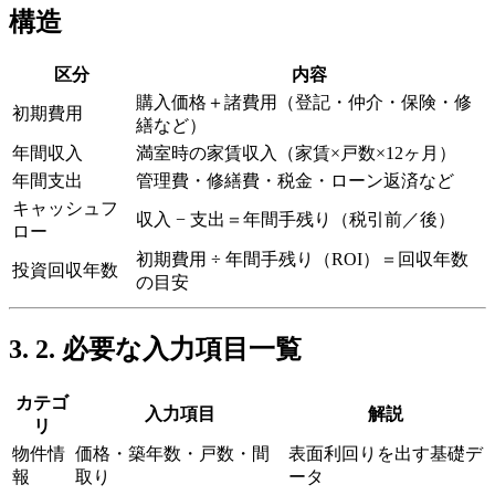
構造
区分
内容
購入価格＋諸費用（登記・仲介・保険・修
初期費用
繕など）
年間収入
満室時の家賃収入（家賃×戸数×12ヶ月）
年間支出
管理費・修繕費・税金・ローン返済など
キャッシュフ
収入 − 支出＝年間手残り（税引前／後）
ロー
初期費用 ÷ 年間手残り（ROI）＝回収年数
投資回収年数
の目安
2. 必要な入力項目一覧
カテゴ
入力項目
解説
リ
物件情
価格・築年数・戸数・間
表面利回りを出す基礎デ
報
取り
ータ