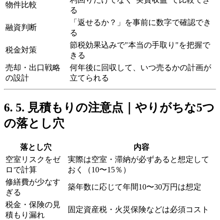
物件比較
る
「返せるか？」を事前に数字で確認でき
融資判断
る
節税効果込みで"本当の手取り"を把握で
税金対策
きる
売却・出口戦略
何年後に回収して、いつ売るかの計画が
の設計
立てられる
5. 見積もりの注意点｜やりがちな5つ
の落とし穴
落とし穴
内容
空室リスクをゼ
実際は空室・滞納が必ずあると想定して
ロで計算
おく（10〜15％）
修繕費が少なす
築年数に応じて年間10〜30万円は想定
ぎる
税金・保険の見
固定資産税・火災保険などは必須コスト
積もり漏れ