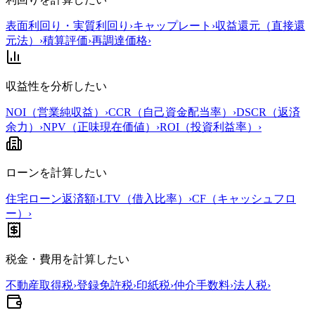
表面利回り・実質利回り
›
キャップレート
›
収益還元（直接還
元法）
›
積算評価
›
再調達価格
›
収益性を分析したい
NOI（営業純収益）
›
CCR（自己資金配当率）
›
DSCR（返済
余力）
›
NPV（正味現在価値）
›
ROI（投資利益率）
›
ローンを計算したい
住宅ローン返済額
›
LTV（借入比率）
›
CF（キャッシュフロ
ー）
›
税金・費用を計算したい
不動産取得税
›
登録免許税
›
印紙税
›
仲介手数料
›
法人税
›