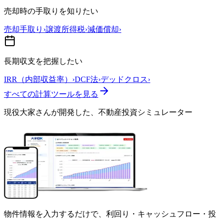
売却時の手取りを知りたい
売却手取り
›
譲渡所得税
›
減価償却
›
長期収支を把握したい
IRR（内部収益率）
›
DCF法
›
デッドクロス
›
すべての計算ツールを見る
現役大家さんが開発した、
不動産投資シミュレーター
物件情報を入力するだけで、利回り・キャッシュフロー・投