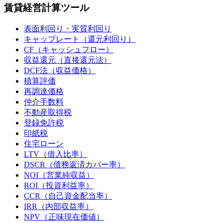
賃貸経営計算ツール
表面利回り・実質利回り
キャップレート（還元利回り）
CF（キャッシュフロー）
収益還元（直接還元法）
DCF法（収益価格）
積算評価
再調達価格
仲介手数料
不動産取得税
登録免許税
印紙税
住宅ローン
LTV（借入比率）
DSCR（債務返済カバー率）
NOI（営業純収益）
ROI（投資利益率）
CCR（自己資金配当率）
IRR（内部収益率）
NPV（正味現在価値）