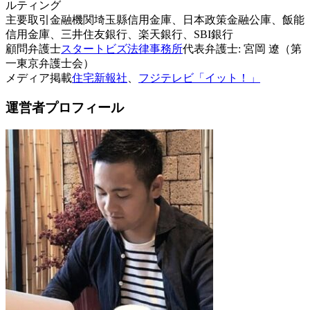
ルティング
主要取引金融機関
埼玉縣信用金庫、日本政策金融公庫、飯能
信用金庫、三井住友銀行、楽天銀行、SBI銀行
顧問弁護士
スタートビズ法律事務所
代表弁護士: 宮岡 遼（第
一東京弁護士会）
メディア掲載
住宅新報社
、
フジテレビ「イット！」
運営者プロフィール