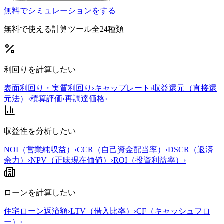
無料でシミュレーションをする
無料で使える計算ツール
全24種類
利回りを計算したい
表面利回り・実質利回り
›
キャップレート
›
収益還元（直接還
元法）
›
積算評価
›
再調達価格
›
収益性を分析したい
NOI（営業純収益）
›
CCR（自己資金配当率）
›
DSCR（返済
余力）
›
NPV（正味現在価値）
›
ROI（投資利益率）
›
ローンを計算したい
住宅ローン返済額
›
LTV（借入比率）
›
CF（キャッシュフロ
ー）
›