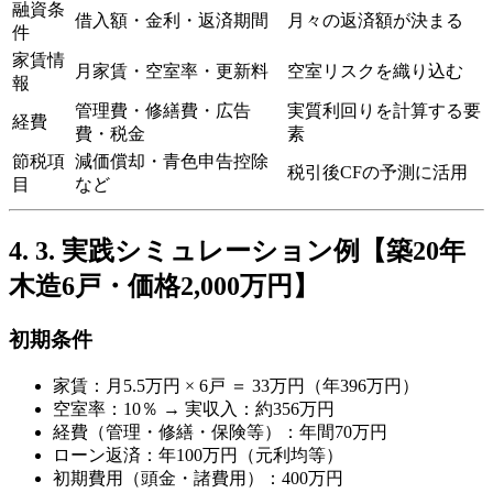
融資条
借入額・金利・返済期間
月々の返済額が決まる
件
家賃情
月家賃・空室率・更新料
空室リスクを織り込む
報
管理費・修繕費・広告
実質利回りを計算する要
経費
費・税金
素
節税項
減価償却・青色申告控除
税引後CFの予測に活用
目
など
3. 実践シミュレーション例【築20年
木造6戸・価格2,000万円】
初期条件
家賃：月5.5万円 × 6戸 ＝ 33万円（年396万円）
空室率：10％ → 実収入：約356万円
経費（管理・修繕・保険等）：年間70万円
ローン返済：年100万円（元利均等）
初期費用（頭金・諸費用）：400万円