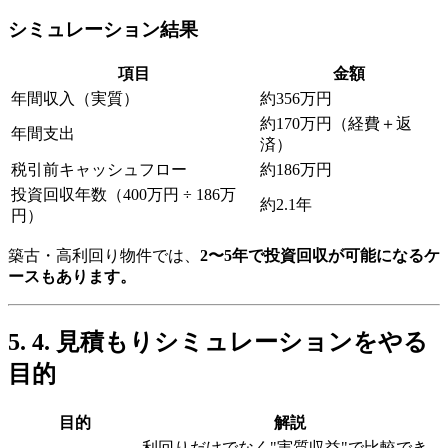
シミュレーション結果
項目
金額
年間収入（実質）
約356万円
約170万円（経費＋返
年間支出
済）
税引前キャッシュフロー
約186万円
投資回収年数（400万円 ÷ 186万
約2.1年
円）
築古・高利回り物件では、
2〜5年で投資回収が可能になるケ
ースもあります。
4. 見積もりシミュレーションをやる
目的
目的
解説
利回りだけでなく"実質収益"で比較でき