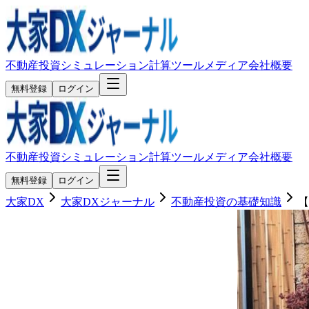
不動産投資シミュレーション
計算ツール
メディア
会社概要
無料登録
ログイン
不動産投資シミュレーション
計算ツール
メディア
会社概要
無料登録
ログイン
大家DX
大家DXジャーナル
不動産投資の基礎知識
【