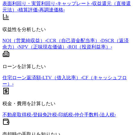
表面利回り・実質利回り
›
キャップレート
›
収益還元（直接還
元法）
›
積算評価
›
再調達価格
›
収益性を分析したい
NOI（営業純収益）
›
CCR（自己資金配当率）
›
DSCR（返済
余力）
›
NPV（正味現在価値）
›
ROI（投資利益率）
›
ローンを計算したい
住宅ローン返済額
›
LTV（借入比率）
›
CF（キャッシュフロ
ー）
›
税金・費用を計算したい
不動産取得税
›
登録免許税
›
印紙税
›
仲介手数料
›
法人税
›
売却時の手取りを知りたい