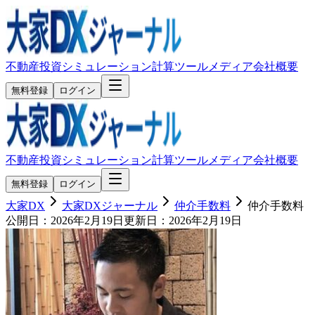
不動産投資シミュレーション
計算ツール
メディア
会社概要
無料登録
ログイン
不動産投資シミュレーション
計算ツール
メディア
会社概要
無料登録
ログイン
大家DX
大家DXジャーナル
仲介手数料
仲介手数料
公開日：
2026年2月19日
更新日：
2026年2月19日