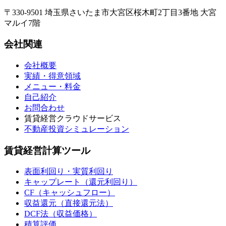
〒330-9501 埼玉県さいたま市大宮区桜木町2丁目3番地 大宮
マルイ7階
会社関連
会社概要
実績・得意領域
メニュー・料金
自己紹介
お問合わせ
賃貸経営クラウドサービス
不動産投資シミュレーション
賃貸経営計算ツール
表面利回り・実質利回り
キャップレート（還元利回り）
CF（キャッシュフロー）
収益還元（直接還元法）
DCF法（収益価格）
積算評価