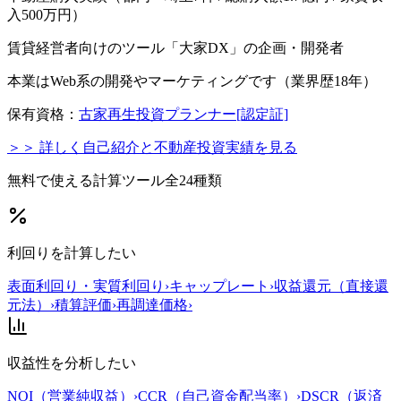
入500万円）
賃貸経営者向けのツール「大家DX」の企画・開発者
本業はWeb系の開発やマーケティングです（業界歴18年）
保有資格：
古家再生投資プランナー[認定証]
＞＞ 詳しく自己紹介と不動産投資実績を見る
無料で使える計算ツール
全24種類
利回りを計算したい
表面利回り・実質利回り
›
キャップレート
›
収益還元（直接還
元法）
›
積算評価
›
再調達価格
›
収益性を分析したい
NOI（営業純収益）
›
CCR（自己資金配当率）
›
DSCR（返済