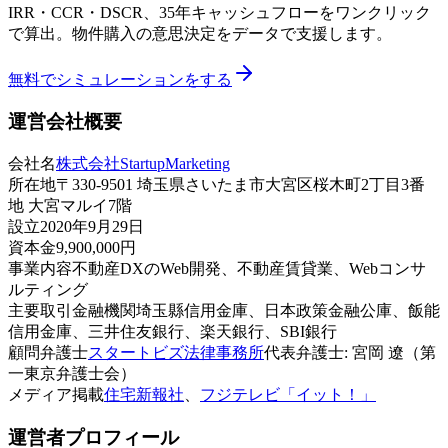
IRR・CCR・DSCR、35年キャッシュフローをワンクリック
で算出。物件購入の意思決定をデータで支援します。
無料でシミュレーションをする
運営会社概要
会社名
株式会社StartupMarketing
所在地
〒330-9501 埼玉県さいたま市大宮区桜木町2丁目3番
地 大宮マルイ7階
設立
2020年9月29日
資本金
9,900,000円
事業内容
不動産DXのWeb開発、不動産賃貸業、Webコンサ
ルティング
主要取引金融機関
埼玉縣信用金庫、日本政策金融公庫、飯能
信用金庫、三井住友銀行、楽天銀行、SBI銀行
顧問弁護士
スタートビズ法律事務所
代表弁護士: 宮岡 遼（第
一東京弁護士会）
メディア掲載
住宅新報社
、
フジテレビ「イット！」
運営者プロフィール