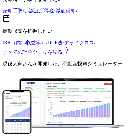
売却手取り
›
譲渡所得税
›
減価償却
›
長期収支を把握したい
IRR（内部収益率）
›
DCF法
›
デッドクロス
›
すべての計算ツールを見る
現役大家さんが開発した、
不動産投資シミュレーター