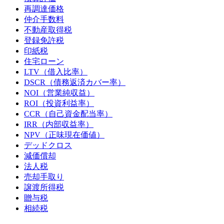
再調達価格
仲介手数料
不動産取得税
登録免許税
印紙税
住宅ローン
LTV（借入比率）
DSCR（債務返済カバー率）
NOI（営業純収益）
ROI（投資利益率）
CCR（自己資金配当率）
IRR（内部収益率）
NPV（正味現在価値）
デッドクロス
減価償却
法人税
売却手取り
譲渡所得税
贈与税
相続税