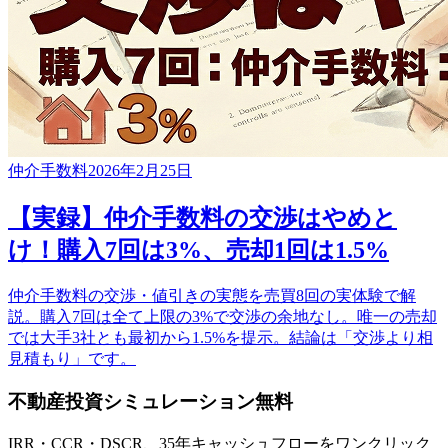
仲介手数料
2026年2月25日
【実録】仲介手数料の交渉はやめと
け！購入7回は3%、売却1回は1.5%
仲介手数料の交渉・値引きの実態を売買8回の実体験で解
説。購入7回は全て上限の3%で交渉の余地なし。唯一の売却
では大手3社とも最初から1.5%を提示。結論は「交渉より相
見積もり」です。
不動産投資シミュレーション
無料
IRR・CCR・DSCR、35年キャッシュフローをワンクリック