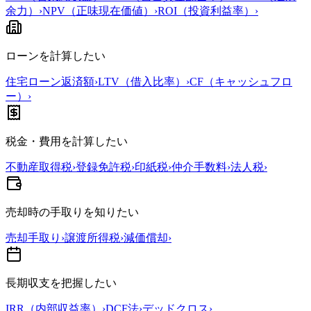
余力）
›
NPV（正味現在価値）
›
ROI（投資利益率）
›
ローンを計算したい
住宅ローン返済額
›
LTV（借入比率）
›
CF（キャッシュフロ
ー）
›
税金・費用を計算したい
不動産取得税
›
登録免許税
›
印紙税
›
仲介手数料
›
法人税
›
売却時の手取りを知りたい
売却手取り
›
譲渡所得税
›
減価償却
›
長期収支を把握したい
IRR（内部収益率）
›
DCF法
›
デッドクロス
›